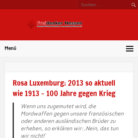
Freide
Hess
Menü
Rosa Luxemburg: 2013 so aktuell
wie 1913 – 100 Jahre gegen Krieg
Wenn uns zugemutet wird, die
Mordwaffen gegen unsere französischen
oder anderen ausländischen Brüder zu
erheben, so erklären wir: ‚Nein, das tun
wir nicht!‘