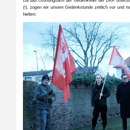
Da das Ordnungsamt der Gedenkfeier der DKP untersagt 
(!), zogen wir unsere Gedenkstunde zeitlich vor und n
hielten: