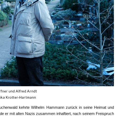
ffner und Alfred Arndt
ika Krotter-Hartmann
Buchenwald kehrte Wilhelm Hammann zurück in seine Heimat und
de er mit alten Nazis zusammen inhaftiert, nach seinem Freispruch