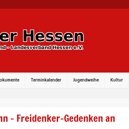
dokumente
Terminkalender
Jugendweihe
Kultur
nn – Freidenker-Gedenken an