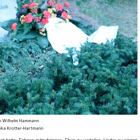
n Wilhelm Hammann
ika Krotter-Hartmann