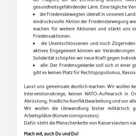
gesundheitsgefährdender Lärm. Eine tägliche Ver
die Friedensbewegten überall in unserem Land
eindrucksvolle Aktion der Friedensbewegung werd
machen für weitere Aktionen und stärkt uns in 
Friedensaktionen.
die Unentschlossenen und noch Zögernden: 
aktives Engagement können wir Veränderungen e
Solidarität schöpfen wir neue Kraft gegen Individ
alle: Der Friedensgedanke soll sich in einer 
gibt es keinen Platz für Rechtspopulismus, Rass
Lasst uns gemeinsam deutlich machen: Wir wollen k
Interventionskriege, keinen NATO-Aufmarsch in Os
Abrüstung, friedliche Konfliktbearbeitung und vor al
Wir wollen die Umwandlung bisher militärisch g
Arbeitsplätze (Konversionsprozess).
Dafür steht die Menschenkette von Kaiserslautern n
Mach mit, auch Du und Du!