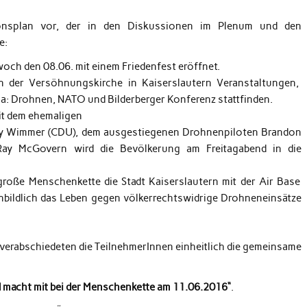
onsplan vor, der in den Diskussionen im Plenum und den
e:
och den 08.06. mit einem Friedenfest eröffnet.
 der Versöhnungskirche in Kaiserslautern Veranstaltungen,
a: Drohnen, NATO und Bilderberger Konferenz stattfinden.
it dem ehemaligen
lly Wimmer (CDU), dem ausgestiegenen Drohnenpiloten Brandon
Ray McGovern wird die Bevölkerung am Freitagabend in die
große Menschenkette die Stadt Kaiserslautern mit der Air Base
nbildlich das Leben gegen völkerrechtswidrige Drohneneinsätze
 verabschiedeten die TeilnehmerInnen einheitlich die gemeinsame
macht mit bei der Menschenkette am 11.06.2016“
.