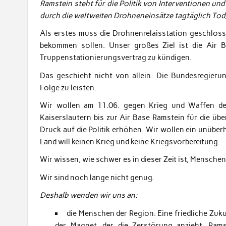
Ramstein steht für die Politik von Interventionen u
durch die weltweiten Drohneneinsätze tagtäglich Tod,
Als erstes muss die Drohnenrelaisstation geschlos
bekommen sollen. Unser großes Ziel ist die Air B
Truppenstationierungsvertrag zu kündigen.
Das geschieht nicht von allein. Die Bundesregierun
Folge zu leisten.
Wir wollen am 11.06. gegen Krieg und Waffen de
Kaiserslautern bis zur Air Base Ramstein für die üb
Druck auf die Politik erhöhen. Wir wollen ein unübe
Land will keinen Krieg und keine Kriegsvorbereitung.
Wir wissen, wie schwer es in dieser Zeit ist, Mensche
Wir sind noch lange nicht genug.
Deshalb wenden wir uns an:
die Menschen der Region: Eine friedliche Zuk
der Magnet, der die Zerstörung anzieht. Ram