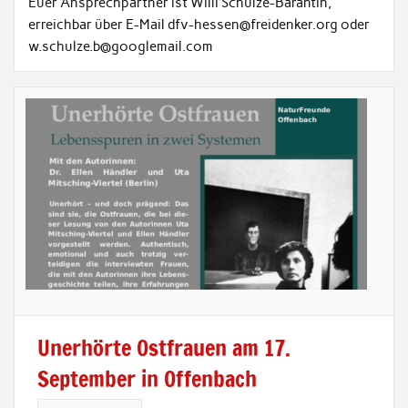
Euer Ansprechpartner ist Willi Schulze-Barantin,
erreichbar über E-Mail dfv-hessen@freidenker.org oder
w.schulze.b@googlemail.com
Unerhörte Ostfrauen am 17.
September in Offenbach